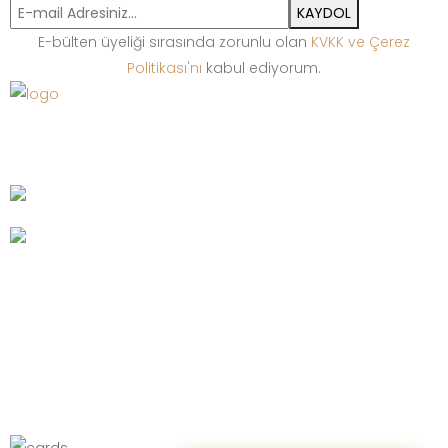
KAYDOL
E-bülten üyeliği sırasında zorunlu olan
KVKK ve Çerez
Politikası'nı
kabul ediyorum.
Bize Ulaşın
+90 212 513 65 13
Pleksi Teşhir Ekipmanları
Ahşap Teşhir Ekipmanları
Cam Teşhir Ekipmanları
Standlar
© 2023 Diamante Pırlanta. Tüm hakları saklıdır.