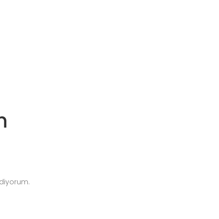
n
diyorum.
tandlar