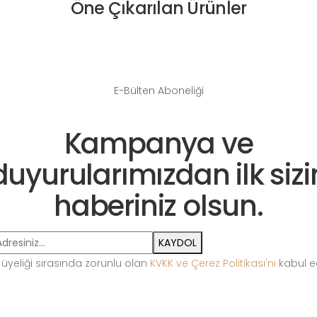
Öne Çıkarılan Ürünler
E-Bülten Aboneliği
Kampanya ve
duyurularımızdan ilk sizi
haberiniz olsun.
KAYDOL
 üyeliği sırasında zorunlu olan
KVKK ve Çerez Politikası'nı
kabul e
Pleksi Teşhir
Ahşap Teşhir
Cam Teşhir
S
Ekipmanları
Ekipmanları
Ekipmanları