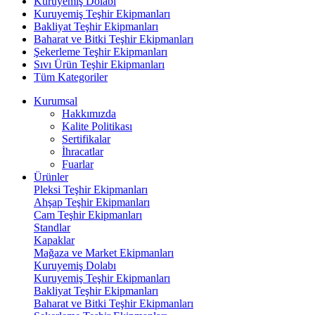
Kuruyemiş Dolabı
Kuruyemiş Teşhir Ekipmanları
Bakliyat Teşhir Ekipmanları
Baharat ve Bitki Teşhir Ekipmanları
Şekerleme Teşhir Ekipmanları
Sıvı Ürün Teşhir Ekipmanları
Tüm Kategoriler
Kurumsal
Hakkımızda
Kalite Politikası
Sertifikalar
İhracatlar
Fuarlar
Ürünler
Pleksi Teşhir Ekipmanları
Ahşap Teşhir Ekipmanları
Cam Teşhir Ekipmanları
Standlar
Kapaklar
Mağaza ve Market Ekipmanları
Kuruyemiş Dolabı
Kuruyemiş Teşhir Ekipmanları
Bakliyat Teşhir Ekipmanları
Baharat ve Bitki Teşhir Ekipmanları