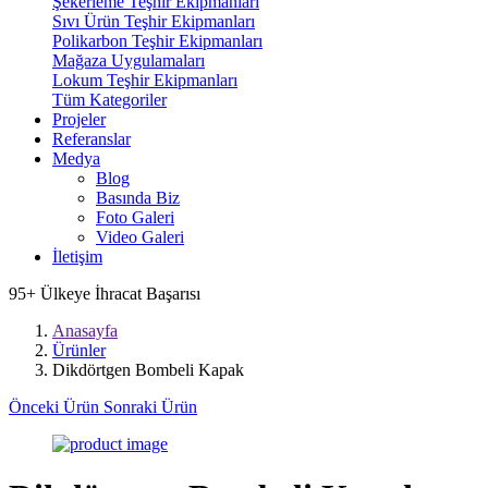
Şekerleme Teşhir Ekipmanları
Sıvı Ürün Teşhir Ekipmanları
Polikarbon Teşhir Ekipmanları
Mağaza Uygulamaları
Lokum Teşhir Ekipmanları
Tüm Kategoriler
Projeler
Referanslar
Medya
Blog
Basında Biz
Foto Galeri
Video Galeri
İletişim
95+
Ülkeye İhracat Başarısı
Anasayfa
Ürünler
Dikdörtgen Bombeli Kapak
Önceki Ürün
Sonraki Ürün