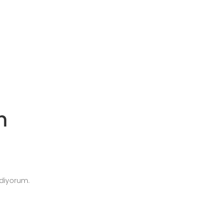
n
diyorum.
tandlar