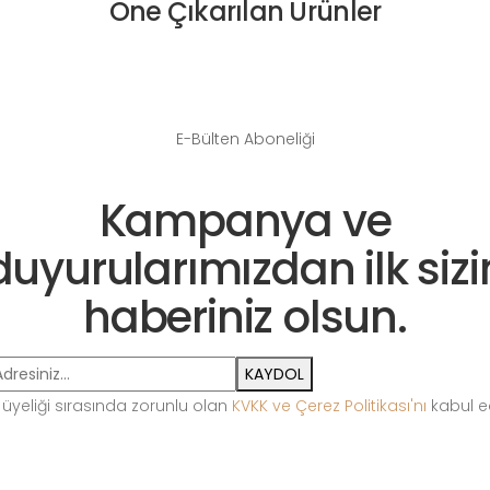
Öne Çıkarılan Ürünler
E-Bülten Aboneliği
Kampanya ve
duyurularımızdan ilk sizi
haberiniz olsun.
KAYDOL
 üyeliği sırasında zorunlu olan
KVKK ve Çerez Politikası'nı
kabul e
Pleksi Teşhir
Ahşap Teşhir
Cam Teşhir
S
Ekipmanları
Ekipmanları
Ekipmanları