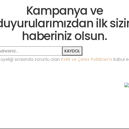
Kampanya ve
duyurularımızdan ilk sizi
haberiniz olsun.
KAYDOL
 üyeliği sırasında zorunlu olan
KVKK ve Çerez Politikası'nı
kabul e
Pleksi Teşhir
Ahşap Teşhir
Cam Teşhir
S
Ekipmanları
Ekipmanları
Ekipmanları
© 2023 Diamante Pırlanta. Tüm hakları saklıdır.