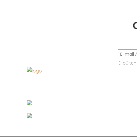
E-bülten
Bize Ulaşın
+90 212 513 65 13