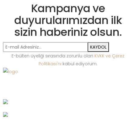
Kampanya ve
duyurularımızdan ilk
sizin haberiniz olsun.
KAYDOL
E-bülten üyeliği sırasında zorunlu olan
KVKK ve Çerez
Politikası'nı
kabul ediyorum.
Bize Ulaşın
+90 212 513 65 13
Pleksi Teşhir Ekipmanları
Ahşap Teşhir Ekipmanları